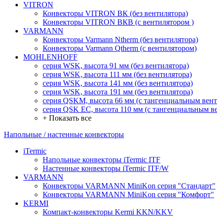
VITRON
Конвекторы VITRON ВК (без вентилятора)
Конвекторы VITRON ВКВ (с вентилятором )
VARMANN
Конвекторы Varmann Ntherm (без вентилятора)
Конвекторы Varmann Qtherm (с вентилятором)
MOHLENHOFF
серия WSK, высота 91 мм (без вентилятора)
серия WSK, высота 111 мм (без вентилятора)
серия WSK, высота 141 мм (без вентилятора)
серия WSK, высота 191 мм (без вентилятора)
серия QSKM, высота 66 мм (с тангенциальным вен
серия QSK EC, высота 110 мм (с тангенциальным в
+ Показать все
Напольные / настенные конвекторы
iTermic
Напольные конвекторы iTermic ITF
Настенные конвекторы iTermic ITF/W
VARMANN
Конвекторы VARMANN MiniKon серия "Стандарт"
Конвекторы VARMANN MiniKon серия "Комфорт"
KERMI
Компакт-конвекторы Kermi KKN/KKV