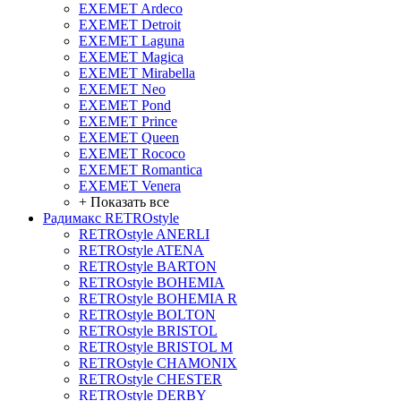
EXEMET Ardeco
EXEMET Detroit
EXEMET Laguna
EXEMET Magica
EXEMET Mirabella
EXEMET Neo
EXEMET Pond
EXEMET Prince
EXEMET Queen
EXEMET Rococo
EXEMET Romantica
EXEMET Venera
+ Показать все
Радимакс RETROstyle
RETROstyle ANERLI
RETROstyle ATENA
RETROstyle BARTON
RETROstyle BOHEMIA
RETROstyle BOHEMIA R
RETROstyle BOLTON
RETROstyle BRISTOL
RETROstyle BRISTOL M
RETROstyle CHAMONIX
RETROstyle CHESTER
RETROstyle DERBY