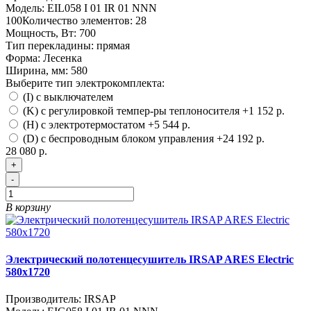
Модель:
EIL058 I 01 IR 01 NNN
100
Количество элементов:
28
Мощность, Вт:
700
Тип перекладины:
прямая
Форма:
Лесенка
Ширина, мм:
580
Выберите тип электрокомплекта:
(I) с выключателем
(K) с регулировкой темпер-ры теплоносителя
+1 152 р.
(H) с электротермостатом
+5 544 р.
(D) с беспроводным блоком управления
+24 192 р.
28 080 р.
+
-
В корзину
Электрический полотенцесушитель IRSAP ARES Electric
580х1720
Производитель:
IRSAP