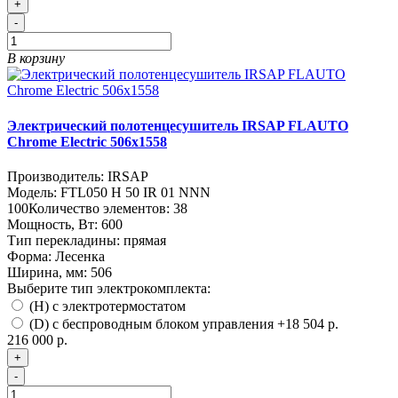
+
-
В корзину
Электрический полотенцесушитель IRSAP FLAUTO
Chrome Electric 506х1558
Производитель:
IRSAP
Модель:
FTL050 H 50 IR 01 NNN
100
Количество элементов:
38
Мощность, Вт:
600
Тип перекладины:
прямая
Форма:
Лесенка
Ширина, мм:
506
Выберите тип электрокомплекта:
(H) с электротермостатом
(D) с беспроводным блоком управления
+18 504 р.
216 000 р.
+
-