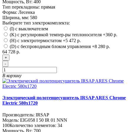
Мощность, Вт:
400
Тип перекладины:
прямая
Форма:
Лесенка
Ширина, мм:
580
Выберите тип электрокомплекта:
(I) с выключателем
(K) с регулировкой темпер-ры теплоносителя
+360 р.
(H) с электротермостатом
+5 472 р.
(D) с беспроводным блоком управления
+8 280 р.
64 728 р.
+
-
В корзину
Электрический полотенцесушитель IRSAP ARES Chrome
Electric 580х1720
Производитель:
IRSAP
Модель:
EIG058 I 50 IR 01 NNN
100
Количество элементов:
34
Мощность, Вт:
700