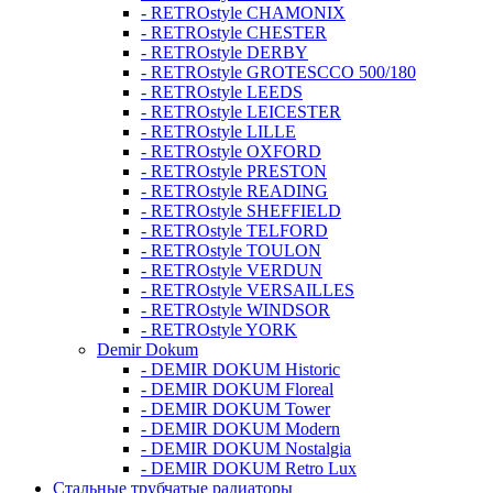
- RETROstyle CHAMONIX
- RETROstyle CHESTER
- RETROstyle DERBY
- RETROstyle GROTESCCO 500/180
- RETROstyle LEEDS
- RETROstyle LEICESTER
- RETROstyle LILLE
- RETROstyle OXFORD
- RETROstyle PRESTON
- RETROstyle READING
- RETROstyle SHEFFIELD
- RETROstyle TELFORD
- RETROstyle TOULON
- RETROstyle VERDUN
- RETROstyle VERSAILLES
- RETROstyle WINDSOR
- RETROstyle YORK
Demir Dokum
- DEMIR DOKUM Historic
- DEMIR DOKUM Floreal
- DEMIR DOKUM Tower
- DEMIR DOKUM Modern
- DEMIR DOKUM Nostalgia
- DEMIR DOKUM Retro Lux
Стальные трубчатые радиаторы