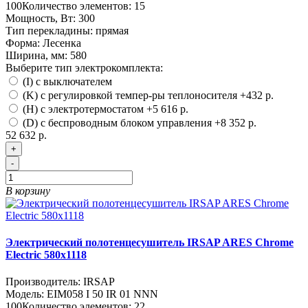
100
Количество элементов:
15
Мощность, Вт:
300
Тип перекладины:
прямая
Форма:
Лесенка
Ширина, мм:
580
Выберите тип электрокомплекта:
(I) с выключателем
(K) с регулировкой темпер-ры теплоносителя
+432 р.
(H) с электротермостатом
+5 616 р.
(D) с беспроводным блоком управления
+8 352 р.
52 632 р.
+
-
В корзину
Электрический полотенцесушитель IRSAP ARES Chrome
Electric 580х1118
Производитель:
IRSAP
Модель:
EIM058 I 50 IR 01 NNN
100
Количество элементов:
22