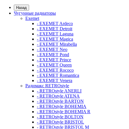
Назад
Чугунные радиаторы
Exemet
- EXEMET Ardeco
- EXEMET Detroit
- EXEMET Laguna
- EXEMET Magica
- EXEMET Mirabella
- EXEMET Neo
- EXEMET Pond
- EXEMET Prince
- EXEMET Queen
- EXEMET Rococo
- EXEMET Romantica
- EXEMET Venera
Радимакс RETROstyle
- RETROstyle ANERLI
- RETROstyle ATENA
- RETROstyle BARTON
- RETROstyle BOHEMIA
- RETROstyle BOHEMIA R
- RETROstyle BOLTON
- RETROstyle BRISTOL
- RETROstyle BRISTOL M