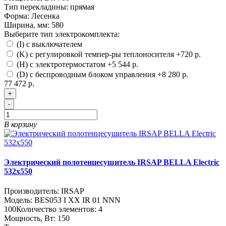
Тип перекладины:
прямая
Форма:
Лесенка
Ширина, мм:
580
Выберите тип электрокомплекта:
(I) с выключателем
(K) с регулировкой темпер-ры теплоносителя
+720 р.
(H) с электротермостатом
+5 544 р.
(D) с беспроводным блоком управления
+8 280 р.
77 472 р.
+
-
В корзину
Электрический полотенцесушитель IRSAP BELLA Electric
532х550
Производитель:
IRSAP
Модель:
BES053 I XX IR 01 NNN
100
Количество элементов:
4
Мощность, Вт:
150