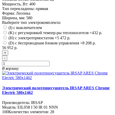
Мощность, Вт:
400
Тип перекладины:
прямая
Форма:
Лесенка
Ширина, мм:
580
Выберите тип электрокомплекта:
(I) с выключателем
(K) с регулировкой темпер-ры теплоносителя
+432 р.
(H) с электротермостатом
+5 472 р.
(D) с беспроводным блоком управления
+8 208 р.
56 952 р.
+
-
В корзину
Электрический полотенцесушитель IRSAP ARES Chrome
Electric 580х1462
Производитель:
IRSAP
Модель:
EIL058 I 50 IR 01 NNN
100
Количество элементов:
28