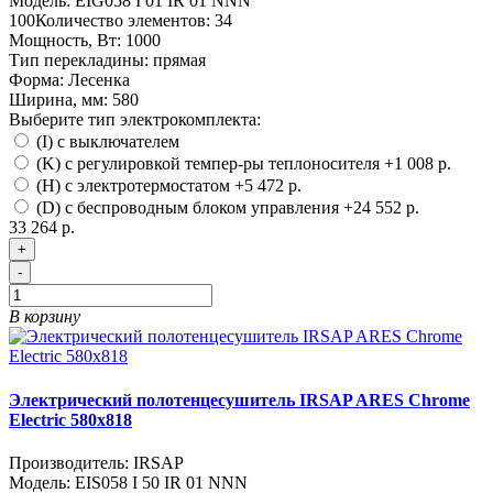
Модель:
EIG058 I 01 IR 01 NNN
100
Количество элементов:
34
Мощность, Вт:
1000
Тип перекладины:
прямая
Форма:
Лесенка
Ширина, мм:
580
Выберите тип электрокомплекта:
(I) с выключателем
(K) с регулировкой темпер-ры теплоносителя
+1 008 р.
(H) с электротермостатом
+5 472 р.
(D) с беспроводным блоком управления
+24 552 р.
33 264 р.
+
-
В корзину
Электрический полотенцесушитель IRSAP ARES Chrome
Electric 580х818
Производитель:
IRSAP
Модель:
EIS058 I 50 IR 01 NNN