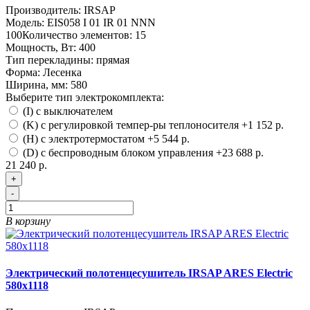
Производитель:
IRSAP
Модель:
EIS058 I 01 IR 01 NNN
100
Количество элементов:
15
Мощность, Вт:
400
Тип перекладины:
прямая
Форма:
Лесенка
Ширина, мм:
580
Выберите тип электрокомплекта:
(I) с выключателем
(K) с регулировкой темпер-ры теплоносителя
+1 152 р.
(H) с электротермостатом
+5 544 р.
(D) с беспроводным блоком управления
+23 688 р.
21 240 р.
+
-
В корзину
Электрический полотенцесушитель IRSAP ARES Electric
580х1118