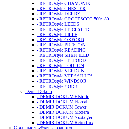
- RETROstyle CHAMONIX
- RETROstyle CHESTER
- RETROstyle DERBY
- RETROstyle GROTESCCO 500/180
- RETROstyle LEEDS
- RETROstyle LEICESTER
- RETROstyle LILLE
- RETROstyle OXFORD
- RETROstyle PRESTON
- RETROstyle READING
- RETROstyle SHEFFIELD
- RETROstyle TELFORD
- RETROstyle TOULON
- RETROstyle VERDUN
- RETROstyle VERSAILLES
- RETROstyle WINDSOR
- RETROstyle YORK
Demir Dokum
- DEMIR DOKUM Historic
- DEMIR DOKUM Floreal
- DEMIR DOKUM Tower
- DEMIR DOKUM Modern
- DEMIR DOKUM Nostalgia
- DEMIR DOKUM Retro Lux
Стальные трубчатые радиаторы