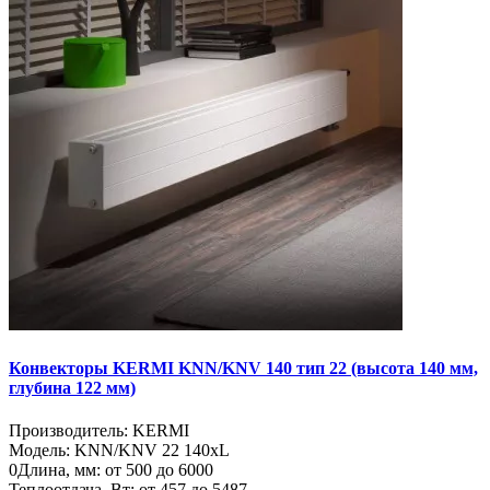
Конвекторы KERMI KNN/KNV 140 тип 22 (высота 140 мм,
глубина 122 мм)
Производитель:
KERMI
Модель:
KNN/KNV 22 140хL
0
Длина, мм:
от 500 до 6000
Теплоотдача, Вт:
от 457 до 5487