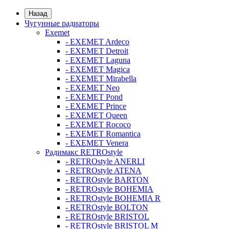
Назад
Чугунные радиаторы
Exemet
- EXEMET Ardeco
- EXEMET Detroit
- EXEMET Laguna
- EXEMET Magica
- EXEMET Mirabella
- EXEMET Neo
- EXEMET Pond
- EXEMET Prince
- EXEMET Queen
- EXEMET Rococo
- EXEMET Romantica
- EXEMET Venera
Радимакс RETROstyle
- RETROstyle ANERLI
- RETROstyle ATENA
- RETROstyle BARTON
- RETROstyle BOHEMIA
- RETROstyle BOHEMIA R
- RETROstyle BOLTON
- RETROstyle BRISTOL
- RETROstyle BRISTOL M