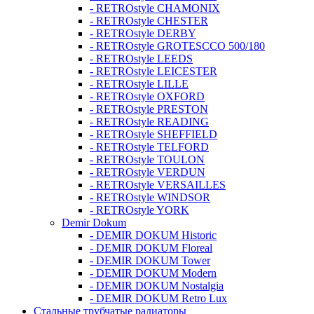
- RETROstyle CHAMONIX
- RETROstyle CHESTER
- RETROstyle DERBY
- RETROstyle GROTESCCO 500/180
- RETROstyle LEEDS
- RETROstyle LEICESTER
- RETROstyle LILLE
- RETROstyle OXFORD
- RETROstyle PRESTON
- RETROstyle READING
- RETROstyle SHEFFIELD
- RETROstyle TELFORD
- RETROstyle TOULON
- RETROstyle VERDUN
- RETROstyle VERSAILLES
- RETROstyle WINDSOR
- RETROstyle YORK
Demir Dokum
- DEMIR DOKUM Historic
- DEMIR DOKUM Floreal
- DEMIR DOKUM Tower
- DEMIR DOKUM Modern
- DEMIR DOKUM Nostalgia
- DEMIR DOKUM Retro Lux
Стальные трубчатые радиаторы