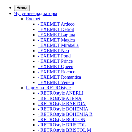
Назад
Чугунные радиаторы
Exemet
- EXEMET Ardeco
- EXEMET Detroit
- EXEMET Laguna
- EXEMET Magica
- EXEMET Mirabella
- EXEMET Neo
- EXEMET Pond
- EXEMET Prince
- EXEMET Queen
- EXEMET Rococo
- EXEMET Romantica
- EXEMET Venera
Радимакс RETROstyle
- RETROstyle ANERLI
- RETROstyle ATENA
- RETROstyle BARTON
- RETROstyle BOHEMIA
- RETROstyle BOHEMIA R
- RETROstyle BOLTON
- RETROstyle BRISTOL
- RETROstyle BRISTOL M