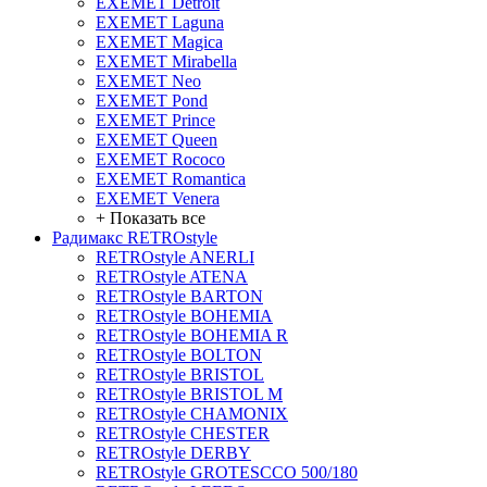
EXEMET Detroit
EXEMET Laguna
EXEMET Magica
EXEMET Mirabella
EXEMET Neo
EXEMET Pond
EXEMET Prince
EXEMET Queen
EXEMET Rococo
EXEMET Romantica
EXEMET Venera
+ Показать все
Радимакс RETROstyle
RETROstyle ANERLI
RETROstyle ATENA
RETROstyle BARTON
RETROstyle BOHEMIA
RETROstyle BOHEMIA R
RETROstyle BOLTON
RETROstyle BRISTOL
RETROstyle BRISTOL M
RETROstyle CHAMONIX
RETROstyle CHESTER
RETROstyle DERBY
RETROstyle GROTESCCO 500/180