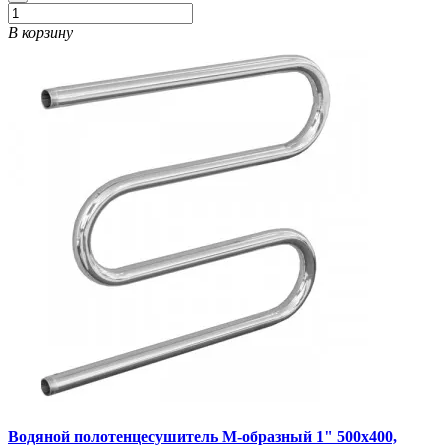
В корзину
Водяной полотенцесушитель М-образный 1" 500х400,