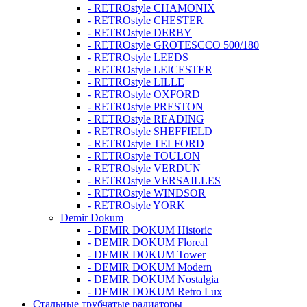
- RETROstyle CHAMONIX
- RETROstyle CHESTER
- RETROstyle DERBY
- RETROstyle GROTESCCO 500/180
- RETROstyle LEEDS
- RETROstyle LEICESTER
- RETROstyle LILLE
- RETROstyle OXFORD
- RETROstyle PRESTON
- RETROstyle READING
- RETROstyle SHEFFIELD
- RETROstyle TELFORD
- RETROstyle TOULON
- RETROstyle VERDUN
- RETROstyle VERSAILLES
- RETROstyle WINDSOR
- RETROstyle YORK
Demir Dokum
- DEMIR DOKUM Historic
- DEMIR DOKUM Floreal
- DEMIR DOKUM Tower
- DEMIR DOKUM Modern
- DEMIR DOKUM Nostalgia
- DEMIR DOKUM Retro Lux
Стальные трубчатые радиаторы