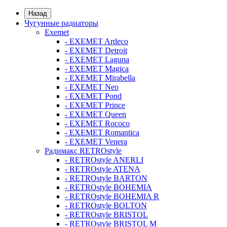
Назад
Чугунные радиаторы
Exemet
- EXEMET Ardeco
- EXEMET Detroit
- EXEMET Laguna
- EXEMET Magica
- EXEMET Mirabella
- EXEMET Neo
- EXEMET Pond
- EXEMET Prince
- EXEMET Queen
- EXEMET Rococo
- EXEMET Romantica
- EXEMET Venera
Радимакс RETROstyle
- RETROstyle ANERLI
- RETROstyle ATENA
- RETROstyle BARTON
- RETROstyle BOHEMIA
- RETROstyle BOHEMIA R
- RETROstyle BOLTON
- RETROstyle BRISTOL
- RETROstyle BRISTOL M