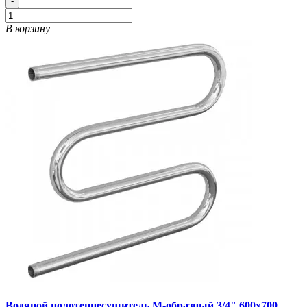
-
В корзину
Водяной полотенцесушитель М-образный 3/4" 600х700,