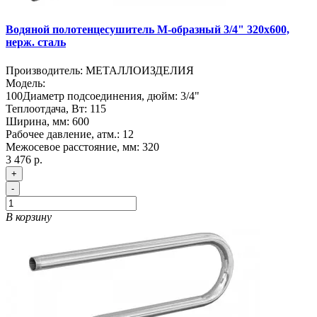
Водяной полотенцесушитель М-образный 3/4" 320х600,
нерж. сталь
Производитель:
МЕТАЛЛОИЗДЕЛИЯ
Модель:
100
Диаметр подсоединения, дюйм:
3/4"
Теплоотдача, Вт:
115
Ширина, мм:
600
Рабочее давление, атм.:
12
Межосевое расстояние, мм:
320
3 476 р.
+
-
В корзину