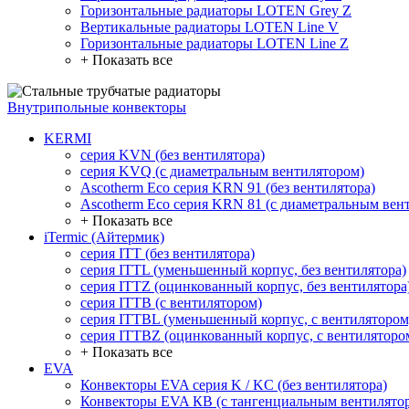
Горизонтальные радиаторы LOTEN Grey Z
Вертикальные радиаторы LOTEN Line V
Горизонтальные радиаторы LOTEN Line Z
+ Показать все
Внутрипольные конвекторы
KERMI
серия KVN (без вентилятора)
серия KVQ (с диаметральным вентилятором)
Ascotherm Eco серия KRN 91 (без вентилятора)
Ascotherm Eco серия KRN 81 (с диаметральным вен
+ Показать все
iTermic (Айтермик)
серия ITT (без вентилятора)
серия ITTL (уменьшенный корпус, без вентилятора)
серия ITTZ (оцинкованный корпус, без вентилятора
серия ITTB (с вентилятором)
серия ITTBL (уменьшенный корпус, с вентилятором
серия ITTBZ (оцинкованный корпус, с вентиляторо
+ Показать все
EVA
Конвекторы EVA серия K / KC (без вентилятора)
Конвекторы EVA КВ (с тангенциальным вентилято