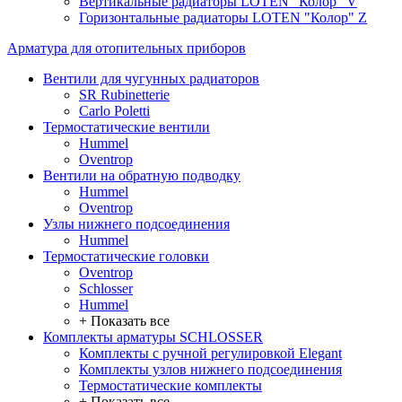
Вертикальные радиаторы LOTEN "Колор" V
Горизонтальные радиаторы LOTEN "Колор" Z
Арматура для отопительных приборов
Вентили для чугунных радиаторов
SR Rubinetterie
Carlo Poletti
Термостатические вентили
Hummel
Oventrop
Вентили на обратную подводку
Hummel
Oventrop
Узлы нижнего подсоединения
Hummel
Термостатические головки
Oventrop
Schlosser
Hummel
+ Показать все
Комплекты арматуры SCHLOSSER
Комплекты с ручной регулировкой Elegant
Комплекты узлов нижнего подсоединения
Термостатические комплекты
+ Показать все