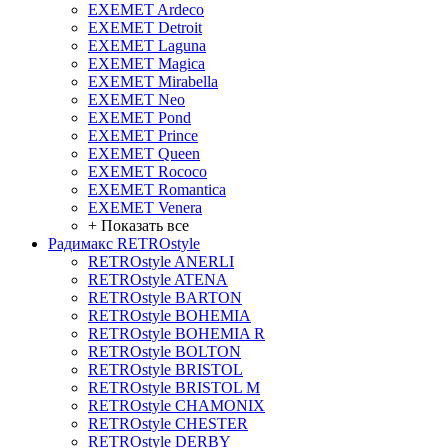
EXEMET Ardeco
EXEMET Detroit
EXEMET Laguna
EXEMET Magica
EXEMET Mirabella
EXEMET Neo
EXEMET Pond
EXEMET Prince
EXEMET Queen
EXEMET Rococo
EXEMET Romantica
EXEMET Venera
+ Показать все
Радимакс RETROstyle
RETROstyle ANERLI
RETROstyle ATENA
RETROstyle BARTON
RETROstyle BOHEMIA
RETROstyle BOHEMIA R
RETROstyle BOLTON
RETROstyle BRISTOL
RETROstyle BRISTOL M
RETROstyle CHAMONIX
RETROstyle CHESTER
RETROstyle DERBY