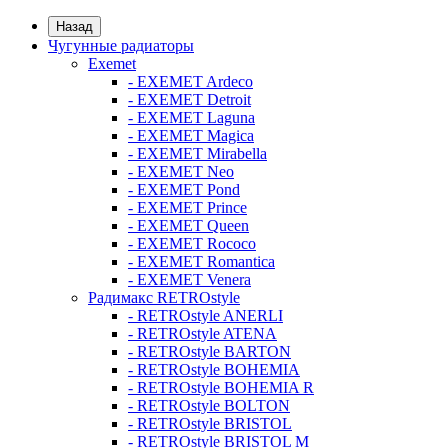
Назад
Чугунные радиаторы
Exemet
- EXEMET Ardeco
- EXEMET Detroit
- EXEMET Laguna
- EXEMET Magica
- EXEMET Mirabella
- EXEMET Neo
- EXEMET Pond
- EXEMET Prince
- EXEMET Queen
- EXEMET Rococo
- EXEMET Romantica
- EXEMET Venera
Радимакс RETROstyle
- RETROstyle ANERLI
- RETROstyle ATENA
- RETROstyle BARTON
- RETROstyle BOHEMIA
- RETROstyle BOHEMIA R
- RETROstyle BOLTON
- RETROstyle BRISTOL
- RETROstyle BRISTOL M