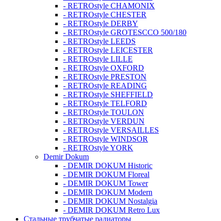
- RETROstyle CHAMONIX
- RETROstyle CHESTER
- RETROstyle DERBY
- RETROstyle GROTESCCO 500/180
- RETROstyle LEEDS
- RETROstyle LEICESTER
- RETROstyle LILLE
- RETROstyle OXFORD
- RETROstyle PRESTON
- RETROstyle READING
- RETROstyle SHEFFIELD
- RETROstyle TELFORD
- RETROstyle TOULON
- RETROstyle VERDUN
- RETROstyle VERSAILLES
- RETROstyle WINDSOR
- RETROstyle YORK
Demir Dokum
- DEMIR DOKUM Historic
- DEMIR DOKUM Floreal
- DEMIR DOKUM Tower
- DEMIR DOKUM Modern
- DEMIR DOKUM Nostalgia
- DEMIR DOKUM Retro Lux
Стальные трубчатые радиаторы