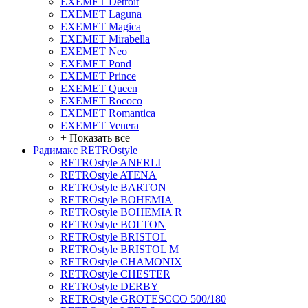
EXEMET Detroit
EXEMET Laguna
EXEMET Magica
EXEMET Mirabella
EXEMET Neo
EXEMET Pond
EXEMET Prince
EXEMET Queen
EXEMET Rococo
EXEMET Romantica
EXEMET Venera
+ Показать все
Радимакс RETROstyle
RETROstyle ANERLI
RETROstyle ATENA
RETROstyle BARTON
RETROstyle BOHEMIA
RETROstyle BOHEMIA R
RETROstyle BOLTON
RETROstyle BRISTOL
RETROstyle BRISTOL M
RETROstyle CHAMONIX
RETROstyle CHESTER
RETROstyle DERBY
RETROstyle GROTESCCO 500/180