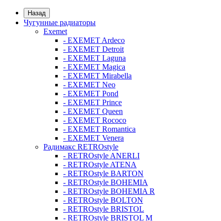
Назад
Чугунные радиаторы
Exemet
- EXEMET Ardeco
- EXEMET Detroit
- EXEMET Laguna
- EXEMET Magica
- EXEMET Mirabella
- EXEMET Neo
- EXEMET Pond
- EXEMET Prince
- EXEMET Queen
- EXEMET Rococo
- EXEMET Romantica
- EXEMET Venera
Радимакс RETROstyle
- RETROstyle ANERLI
- RETROstyle ATENA
- RETROstyle BARTON
- RETROstyle BOHEMIA
- RETROstyle BOHEMIA R
- RETROstyle BOLTON
- RETROstyle BRISTOL
- RETROstyle BRISTOL M