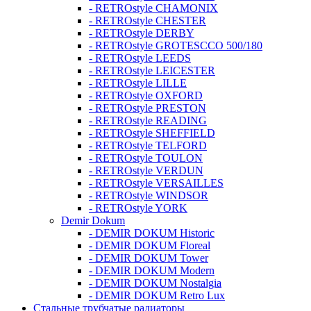
- RETROstyle CHAMONIX
- RETROstyle CHESTER
- RETROstyle DERBY
- RETROstyle GROTESCCO 500/180
- RETROstyle LEEDS
- RETROstyle LEICESTER
- RETROstyle LILLE
- RETROstyle OXFORD
- RETROstyle PRESTON
- RETROstyle READING
- RETROstyle SHEFFIELD
- RETROstyle TELFORD
- RETROstyle TOULON
- RETROstyle VERDUN
- RETROstyle VERSAILLES
- RETROstyle WINDSOR
- RETROstyle YORK
Demir Dokum
- DEMIR DOKUM Historic
- DEMIR DOKUM Floreal
- DEMIR DOKUM Tower
- DEMIR DOKUM Modern
- DEMIR DOKUM Nostalgia
- DEMIR DOKUM Retro Lux
Стальные трубчатые радиаторы