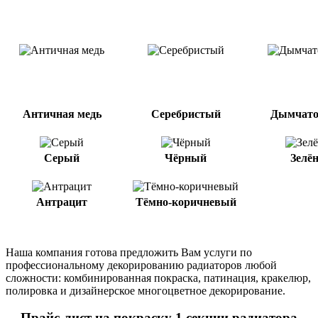
Античная медь
Серебристый
Дымчато
Серый
Чёрный
Зелё
Антрацит
Тёмно-коричневый
Наша компания готова предложить Вам услуги по
профессиональному декорированию радиаторов любой
сложности: комбинированная покраска, патинация, кракелюр,
полировка и дизайнерское многоцветное декорирование.
Прайс-лист на покраску 1 секции радиатора