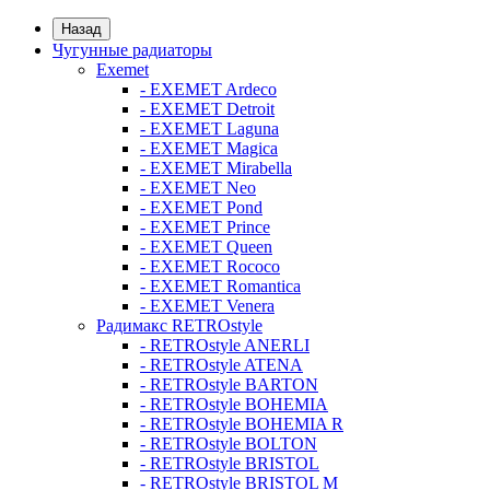
Назад
Чугунные радиаторы
Exemet
- EXEMET Ardeco
- EXEMET Detroit
- EXEMET Laguna
- EXEMET Magica
- EXEMET Mirabella
- EXEMET Neo
- EXEMET Pond
- EXEMET Prince
- EXEMET Queen
- EXEMET Rococo
- EXEMET Romantica
- EXEMET Venera
Радимакс RETROstyle
- RETROstyle ANERLI
- RETROstyle ATENA
- RETROstyle BARTON
- RETROstyle BOHEMIA
- RETROstyle BOHEMIA R
- RETROstyle BOLTON
- RETROstyle BRISTOL
- RETROstyle BRISTOL M