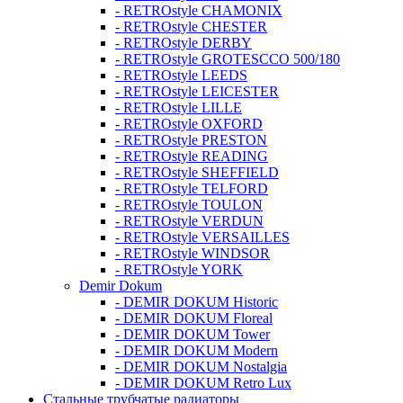
- RETROstyle CHAMONIX
- RETROstyle CHESTER
- RETROstyle DERBY
- RETROstyle GROTESCCO 500/180
- RETROstyle LEEDS
- RETROstyle LEICESTER
- RETROstyle LILLE
- RETROstyle OXFORD
- RETROstyle PRESTON
- RETROstyle READING
- RETROstyle SHEFFIELD
- RETROstyle TELFORD
- RETROstyle TOULON
- RETROstyle VERDUN
- RETROstyle VERSAILLES
- RETROstyle WINDSOR
- RETROstyle YORK
Demir Dokum
- DEMIR DOKUM Historic
- DEMIR DOKUM Floreal
- DEMIR DOKUM Tower
- DEMIR DOKUM Modern
- DEMIR DOKUM Nostalgia
- DEMIR DOKUM Retro Lux
Стальные трубчатые радиаторы