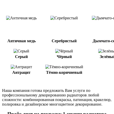
Античная медь
Серебристый
Дымчато-с
Серый
Чёрный
Зелёны
Антрацит
Тёмно-коричневый
Наша компания готова предложить Вам услуги по
профессиональному декорированию радиаторов любой
сложности: комбинированная покраска, патинация, кракелюр,
полировка и дизайнерское многоцветное декорирование.
Прайс-лист на покраску 1 секции радиатора