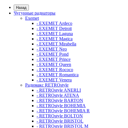
Назад
Чугунные радиаторы
Exemet
- EXEMET Ardeco
- EXEMET Detroit
- EXEMET Laguna
- EXEMET Magica
- EXEMET Mirabella
- EXEMET Neo
- EXEMET Pond
- EXEMET Prince
- EXEMET Queen
- EXEMET Rococo
- EXEMET Romantica
- EXEMET Venera
Радимакс RETROstyle
- RETROstyle ANERLI
- RETROstyle ATENA
- RETROstyle BARTON
- RETROstyle BOHEMIA
- RETROstyle BOHEMIA R
- RETROstyle BOLTON
- RETROstyle BRISTOL
- RETROstyle BRISTOL M