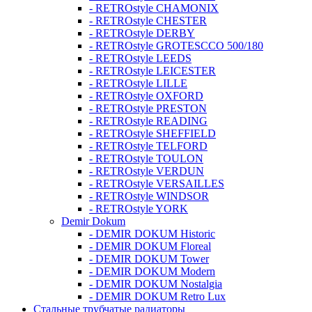
- RETROstyle CHAMONIX
- RETROstyle CHESTER
- RETROstyle DERBY
- RETROstyle GROTESCCO 500/180
- RETROstyle LEEDS
- RETROstyle LEICESTER
- RETROstyle LILLE
- RETROstyle OXFORD
- RETROstyle PRESTON
- RETROstyle READING
- RETROstyle SHEFFIELD
- RETROstyle TELFORD
- RETROstyle TOULON
- RETROstyle VERDUN
- RETROstyle VERSAILLES
- RETROstyle WINDSOR
- RETROstyle YORK
Demir Dokum
- DEMIR DOKUM Historic
- DEMIR DOKUM Floreal
- DEMIR DOKUM Tower
- DEMIR DOKUM Modern
- DEMIR DOKUM Nostalgia
- DEMIR DOKUM Retro Lux
Стальные трубчатые радиаторы