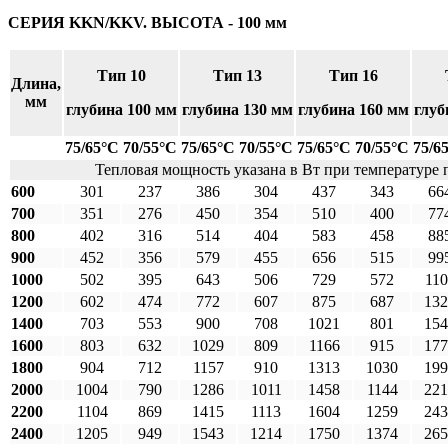
СЕРИЯ KKN/KKV. ВЫСОТА - 100 мм
Тип 10
Тип 13
Тип 16
Длина,
мм
глубина 100 мм
глубина 130 мм
глубина 160 мм
глуб
75/65°С
70/55°С
75/65°С
70/55°С
75/65°С
70/55°С
75/6
Тепловая мощность указана в Вт при температуре
600
301
237
386
304
437
343
66
700
351
276
450
354
510
400
77
800
402
316
514
404
583
458
88
900
452
356
579
455
656
515
99
1000
502
395
643
506
729
572
110
1200
602
474
772
607
875
687
132
1400
703
553
900
708
1021
801
154
1600
803
632
1029
809
1166
915
177
1800
904
712
1157
910
1313
1030
199
2000
1004
790
1286
1011
1458
1144
221
2200
1104
869
1415
1113
1604
1259
243
2400
1205
949
1543
1214
1750
1374
265