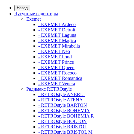
Назад
Чугунные радиаторы
Exemet
- EXEMET Ardeco
- EXEMET Detroit
- EXEMET Laguna
- EXEMET Magica
- EXEMET Mirabella
- EXEMET Neo
- EXEMET Pond
- EXEMET Prince
- EXEMET Queen
- EXEMET Rococo
- EXEMET Romantica
- EXEMET Venera
Радимакс RETROstyle
- RETROstyle ANERLI
- RETROstyle ATENA
- RETROstyle BARTON
- RETROstyle BOHEMIA
- RETROstyle BOHEMIA R
- RETROstyle BOLTON
- RETROstyle BRISTOL
- RETROstyle BRISTOL M