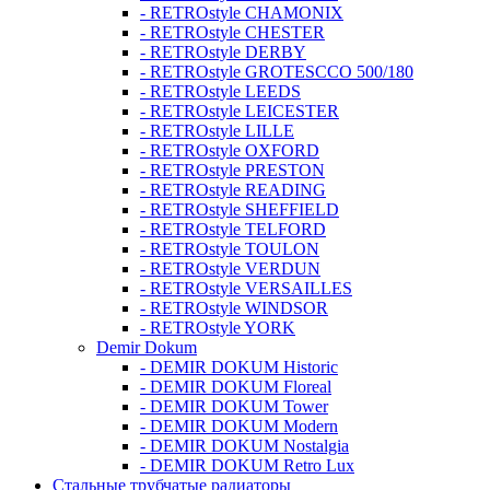
- RETROstyle CHAMONIX
- RETROstyle CHESTER
- RETROstyle DERBY
- RETROstyle GROTESCCO 500/180
- RETROstyle LEEDS
- RETROstyle LEICESTER
- RETROstyle LILLE
- RETROstyle OXFORD
- RETROstyle PRESTON
- RETROstyle READING
- RETROstyle SHEFFIELD
- RETROstyle TELFORD
- RETROstyle TOULON
- RETROstyle VERDUN
- RETROstyle VERSAILLES
- RETROstyle WINDSOR
- RETROstyle YORK
Demir Dokum
- DEMIR DOKUM Historic
- DEMIR DOKUM Floreal
- DEMIR DOKUM Tower
- DEMIR DOKUM Modern
- DEMIR DOKUM Nostalgia
- DEMIR DOKUM Retro Lux
Стальные трубчатые радиаторы