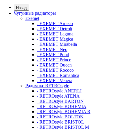
Назад
Чугунные радиаторы
Exemet
- EXEMET Ardeco
- EXEMET Detroit
- EXEMET Laguna
- EXEMET Magica
- EXEMET Mirabella
- EXEMET Neo
- EXEMET Pond
- EXEMET Prince
- EXEMET Queen
- EXEMET Rococo
- EXEMET Romantica
- EXEMET Venera
Радимакс RETROstyle
- RETROstyle ANERLI
- RETROstyle ATENA
- RETROstyle BARTON
- RETROstyle BOHEMIA
- RETROstyle BOHEMIA R
- RETROstyle BOLTON
- RETROstyle BRISTOL
- RETROstyle BRISTOL M