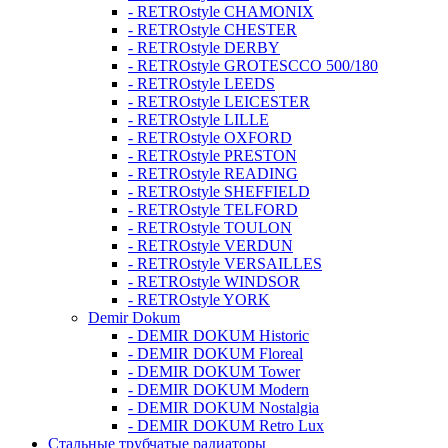
- RETROstyle CHAMONIX
- RETROstyle CHESTER
- RETROstyle DERBY
- RETROstyle GROTESCCO 500/180
- RETROstyle LEEDS
- RETROstyle LEICESTER
- RETROstyle LILLE
- RETROstyle OXFORD
- RETROstyle PRESTON
- RETROstyle READING
- RETROstyle SHEFFIELD
- RETROstyle TELFORD
- RETROstyle TOULON
- RETROstyle VERDUN
- RETROstyle VERSAILLES
- RETROstyle WINDSOR
- RETROstyle YORK
Demir Dokum
- DEMIR DOKUM Historic
- DEMIR DOKUM Floreal
- DEMIR DOKUM Tower
- DEMIR DOKUM Modern
- DEMIR DOKUM Nostalgia
- DEMIR DOKUM Retro Lux
Стальные трубчатые радиаторы