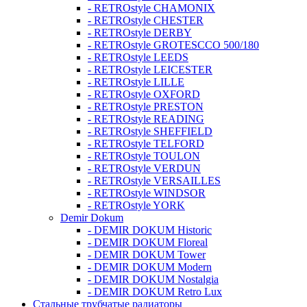
- RETROstyle CHAMONIX
- RETROstyle CHESTER
- RETROstyle DERBY
- RETROstyle GROTESCCO 500/180
- RETROstyle LEEDS
- RETROstyle LEICESTER
- RETROstyle LILLE
- RETROstyle OXFORD
- RETROstyle PRESTON
- RETROstyle READING
- RETROstyle SHEFFIELD
- RETROstyle TELFORD
- RETROstyle TOULON
- RETROstyle VERDUN
- RETROstyle VERSAILLES
- RETROstyle WINDSOR
- RETROstyle YORK
Demir Dokum
- DEMIR DOKUM Historic
- DEMIR DOKUM Floreal
- DEMIR DOKUM Tower
- DEMIR DOKUM Modern
- DEMIR DOKUM Nostalgia
- DEMIR DOKUM Retro Lux
Стальные трубчатые радиаторы