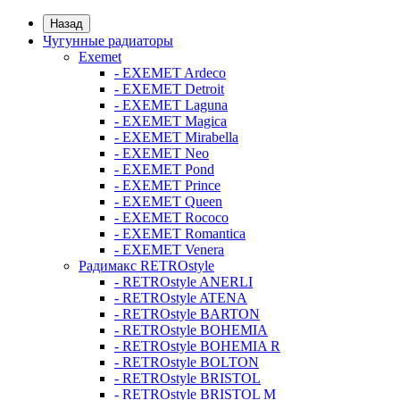
Назад
Чугунные радиаторы
Exemet
- EXEMET Ardeco
- EXEMET Detroit
- EXEMET Laguna
- EXEMET Magica
- EXEMET Mirabella
- EXEMET Neo
- EXEMET Pond
- EXEMET Prince
- EXEMET Queen
- EXEMET Rococo
- EXEMET Romantica
- EXEMET Venera
Радимакс RETROstyle
- RETROstyle ANERLI
- RETROstyle ATENA
- RETROstyle BARTON
- RETROstyle BOHEMIA
- RETROstyle BOHEMIA R
- RETROstyle BOLTON
- RETROstyle BRISTOL
- RETROstyle BRISTOL M