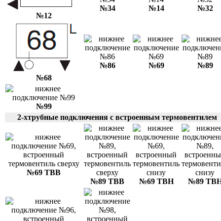
№34
№14
№32
№12
№86
№69
№89
№68
№99
2-хтрубные подключения с встроенным термовентилем
№69 ТВВ
№89 ТВВ
№69 ТВН
№89 ТВ