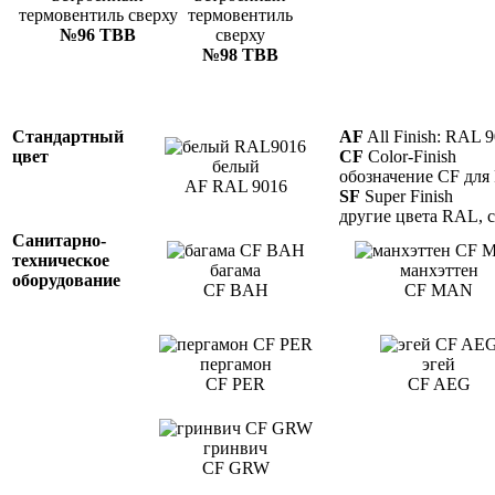
№96 ТВВ
№98 ТВВ
Стандартный
AF
All Finish: RAL 
цвет
CF
Color-Finish
белый
обозначение CF для
AF RAL 9016
SF
Super Finish
другие цвета RAL, 
Санитарно-
техническое
багама
манхэттен
оборудование
CF BAH
CF MAN
пергамон
эгей
CF PER
CF AEG
гринвич
CF GRW