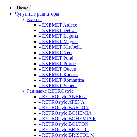
Назад
Чугунные радиаторы
Exemet
- EXEMET Ardeco
- EXEMET Detroit
- EXEMET Laguna
- EXEMET Magica
- EXEMET Mirabella
- EXEMET Neo
- EXEMET Pond
- EXEMET Prince
- EXEMET Queen
- EXEMET Rococo
- EXEMET Romantica
- EXEMET Venera
Радимакс RETROstyle
- RETROstyle ANERLI
- RETROstyle ATENA
- RETROstyle BARTON
- RETROstyle BOHEMIA
- RETROstyle BOHEMIA R
- RETROstyle BOLTON
- RETROstyle BRISTOL
- RETROstyle BRISTOL M