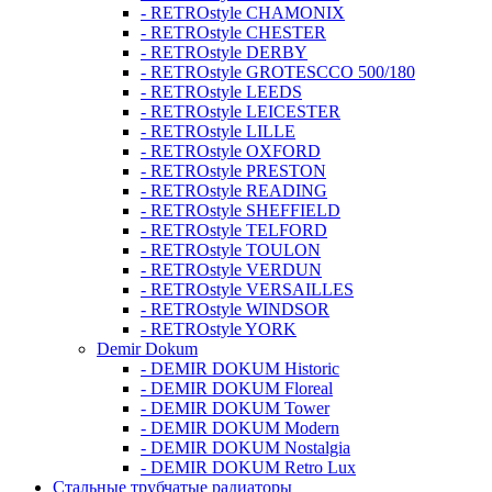
- RETROstyle CHAMONIX
- RETROstyle CHESTER
- RETROstyle DERBY
- RETROstyle GROTESCCO 500/180
- RETROstyle LEEDS
- RETROstyle LEICESTER
- RETROstyle LILLE
- RETROstyle OXFORD
- RETROstyle PRESTON
- RETROstyle READING
- RETROstyle SHEFFIELD
- RETROstyle TELFORD
- RETROstyle TOULON
- RETROstyle VERDUN
- RETROstyle VERSAILLES
- RETROstyle WINDSOR
- RETROstyle YORK
Demir Dokum
- DEMIR DOKUM Historic
- DEMIR DOKUM Floreal
- DEMIR DOKUM Tower
- DEMIR DOKUM Modern
- DEMIR DOKUM Nostalgia
- DEMIR DOKUM Retro Lux
Стальные трубчатые радиаторы