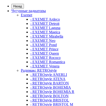
Назад
Чугунные радиаторы
Exemet
- EXEMET Ardeco
- EXEMET Detroit
- EXEMET Laguna
- EXEMET Magica
- EXEMET Mirabella
- EXEMET Neo
- EXEMET Pond
- EXEMET Prince
- EXEMET Queen
- EXEMET Rococo
- EXEMET Romantica
- EXEMET Venera
Радимакс RETROstyle
- RETROstyle ANERLI
- RETROstyle ATENA
- RETROstyle BARTON
- RETROstyle BOHEMIA
- RETROstyle BOHEMIA R
- RETROstyle BOLTON
- RETROstyle BRISTOL
- RETROstyle BRISTOL M