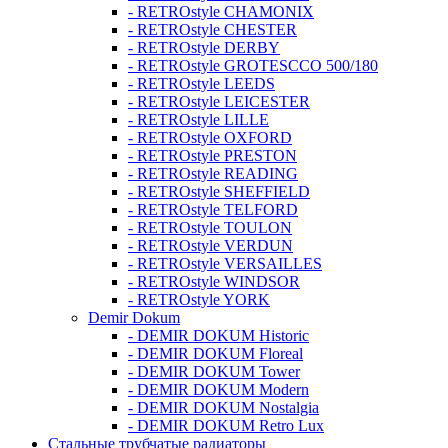
- RETROstyle CHAMONIX
- RETROstyle CHESTER
- RETROstyle DERBY
- RETROstyle GROTESCCO 500/180
- RETROstyle LEEDS
- RETROstyle LEICESTER
- RETROstyle LILLE
- RETROstyle OXFORD
- RETROstyle PRESTON
- RETROstyle READING
- RETROstyle SHEFFIELD
- RETROstyle TELFORD
- RETROstyle TOULON
- RETROstyle VERDUN
- RETROstyle VERSAILLES
- RETROstyle WINDSOR
- RETROstyle YORK
Demir Dokum
- DEMIR DOKUM Historic
- DEMIR DOKUM Floreal
- DEMIR DOKUM Tower
- DEMIR DOKUM Modern
- DEMIR DOKUM Nostalgia
- DEMIR DOKUM Retro Lux
Стальные трубчатые радиаторы