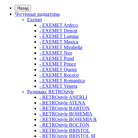
Назад
Чугунные радиаторы
Exemet
- EXEMET Ardeco
- EXEMET Detroit
- EXEMET Laguna
- EXEMET Magica
- EXEMET Mirabella
- EXEMET Neo
- EXEMET Pond
- EXEMET Prince
- EXEMET Queen
- EXEMET Rococo
- EXEMET Romantica
- EXEMET Venera
Радимакс RETROstyle
- RETROstyle ANERLI
- RETROstyle ATENA
- RETROstyle BARTON
- RETROstyle BOHEMIA
- RETROstyle BOHEMIA R
- RETROstyle BOLTON
- RETROstyle BRISTOL
- RETROstyle BRISTOL M