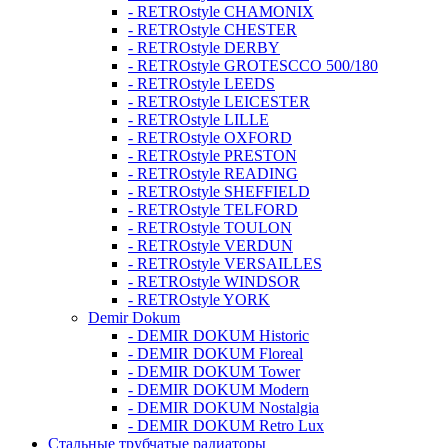
- RETROstyle CHAMONIX
- RETROstyle CHESTER
- RETROstyle DERBY
- RETROstyle GROTESCCO 500/180
- RETROstyle LEEDS
- RETROstyle LEICESTER
- RETROstyle LILLE
- RETROstyle OXFORD
- RETROstyle PRESTON
- RETROstyle READING
- RETROstyle SHEFFIELD
- RETROstyle TELFORD
- RETROstyle TOULON
- RETROstyle VERDUN
- RETROstyle VERSAILLES
- RETROstyle WINDSOR
- RETROstyle YORK
Demir Dokum
- DEMIR DOKUM Historic
- DEMIR DOKUM Floreal
- DEMIR DOKUM Tower
- DEMIR DOKUM Modern
- DEMIR DOKUM Nostalgia
- DEMIR DOKUM Retro Lux
Стальные трубчатые радиаторы