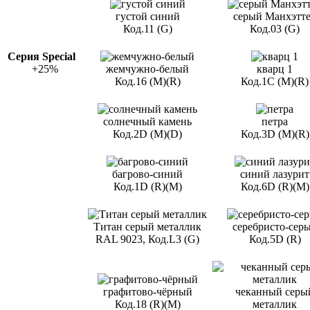
густой синий
серый Манхэтт
Код.11 (G)
Код.03 (G)
Серия Special
+25%
жемчужно-белый
кварц 1
Код.16 (M)(R)
Код.1С (M)(R)
солнечный камень
петра
Код.2D (M)(D)
Код.3D (M)(R)
багрово-синий
синий лазурит
Код.1D (R)(M)
Код.6D (R)(M)
Титан серый металлик
серебристо-сер
RAL 9023, Код.L3 (G)
Код.5D (R)
графитово-чёрный
чеканный серы
Код.18 (R)(M)
металлик