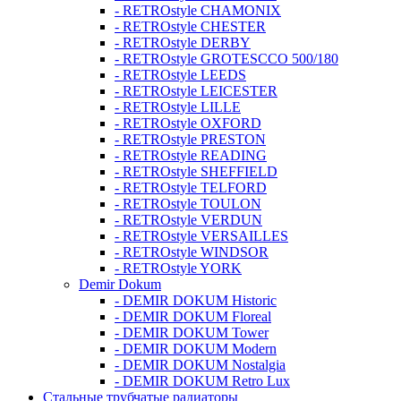
- RETROstyle CHAMONIX
- RETROstyle CHESTER
- RETROstyle DERBY
- RETROstyle GROTESCCO 500/180
- RETROstyle LEEDS
- RETROstyle LEICESTER
- RETROstyle LILLE
- RETROstyle OXFORD
- RETROstyle PRESTON
- RETROstyle READING
- RETROstyle SHEFFIELD
- RETROstyle TELFORD
- RETROstyle TOULON
- RETROstyle VERDUN
- RETROstyle VERSAILLES
- RETROstyle WINDSOR
- RETROstyle YORK
Demir Dokum
- DEMIR DOKUM Historic
- DEMIR DOKUM Floreal
- DEMIR DOKUM Tower
- DEMIR DOKUM Modern
- DEMIR DOKUM Nostalgia
- DEMIR DOKUM Retro Lux
Стальные трубчатые радиаторы