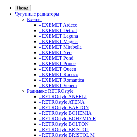
Назад
Чугунные радиаторы
Exemet
- EXEMET Ardeco
- EXEMET Detroit
- EXEMET Laguna
- EXEMET Magica
- EXEMET Mirabella
- EXEMET Neo
- EXEMET Pond
- EXEMET Prince
- EXEMET Queen
- EXEMET Rococo
- EXEMET Romantica
- EXEMET Venera
Радимакс RETROstyle
- RETROstyle ANERLI
- RETROstyle ATENA
- RETROstyle BARTON
- RETROstyle BOHEMIA
- RETROstyle BOHEMIA R
- RETROstyle BOLTON
- RETROstyle BRISTOL
- RETROstyle BRISTOL M