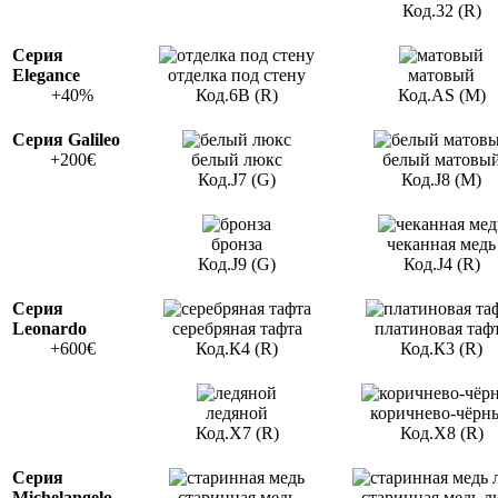
Код.32 (R)
Серия
Elegance
отделка под стену
матовый
+40%
Код.6В (R)
Код.AS (M)
Серия Galileo
+200€
белый люкс
белый матовы
Код.J7 (G)
Код.J8 (M)
бронза
чеканная медь
Код.J9 (G)
Код.J4 (R)
Серия
Leonardo
серебряная тафта
платиновая таф
+600€
Код.К4 (R)
Код.К3 (R)
ледяной
коричнево-чёрн
Код.Х7 (R)
Код.Х8 (R)
Серия
Michelangelo
старинная медь
старинная медь л