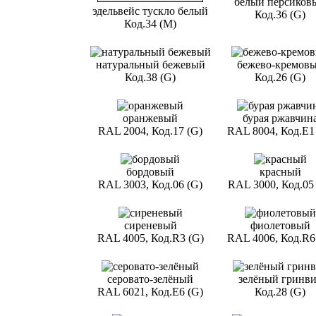
белый персиков
эдельвейс тускло белый
Код.36 (G)
Код.34 (М)
натуральный бежевый
бежево-кремов
Код.38 (G)
Код.26 (G)
оранжевый
бурая ржавчин
RAL 2004, Код.17 (G)
RAL 8004, Код.Е1
бордовый
красный
RAL 3003, Код.06 (G)
RAL 3000, Код.05
сиреневый
фиолетовый
RAL 4005, Код.R3 (G)
RAL 4006, Код.R6
серовато-зелёный
зелёный гринв
RAL 6021, Код.E6 (G)
Код.28 (G)