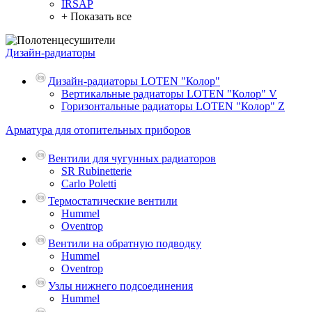
IRSAP
+ Показать все
Дизайн-радиаторы
Дизайн-радиаторы LOTEN "Колор"
Вертикальные радиаторы LOTEN "Колор" V
Горизонтальные радиаторы LOTEN "Колор" Z
Арматура для отопительных приборов
Вентили для чугунных радиаторов
SR Rubinetterie
Carlo Poletti
Термостатические вентили
Hummel
Oventrop
Вентили на обратную подводку
Hummel
Oventrop
Узлы нижнего подсоединения
Hummel