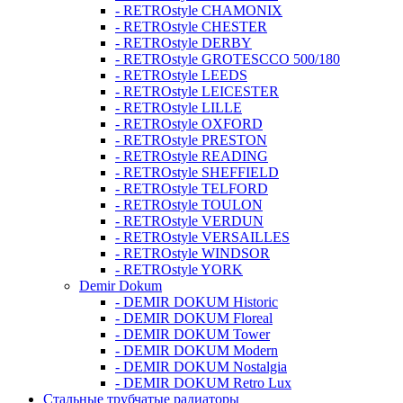
- RETROstyle CHAMONIX
- RETROstyle CHESTER
- RETROstyle DERBY
- RETROstyle GROTESCCO 500/180
- RETROstyle LEEDS
- RETROstyle LEICESTER
- RETROstyle LILLE
- RETROstyle OXFORD
- RETROstyle PRESTON
- RETROstyle READING
- RETROstyle SHEFFIELD
- RETROstyle TELFORD
- RETROstyle TOULON
- RETROstyle VERDUN
- RETROstyle VERSAILLES
- RETROstyle WINDSOR
- RETROstyle YORK
Demir Dokum
- DEMIR DOKUM Historic
- DEMIR DOKUM Floreal
- DEMIR DOKUM Tower
- DEMIR DOKUM Modern
- DEMIR DOKUM Nostalgia
- DEMIR DOKUM Retro Lux
Стальные трубчатые радиаторы