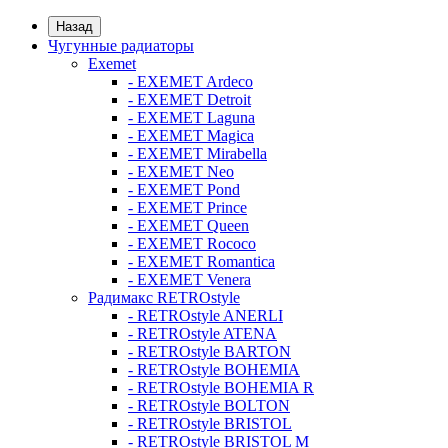
Назад
Чугунные радиаторы
Exemet
- EXEMET Ardeco
- EXEMET Detroit
- EXEMET Laguna
- EXEMET Magica
- EXEMET Mirabella
- EXEMET Neo
- EXEMET Pond
- EXEMET Prince
- EXEMET Queen
- EXEMET Rococo
- EXEMET Romantica
- EXEMET Venera
Радимакс RETROstyle
- RETROstyle ANERLI
- RETROstyle ATENA
- RETROstyle BARTON
- RETROstyle BOHEMIA
- RETROstyle BOHEMIA R
- RETROstyle BOLTON
- RETROstyle BRISTOL
- RETROstyle BRISTOL M