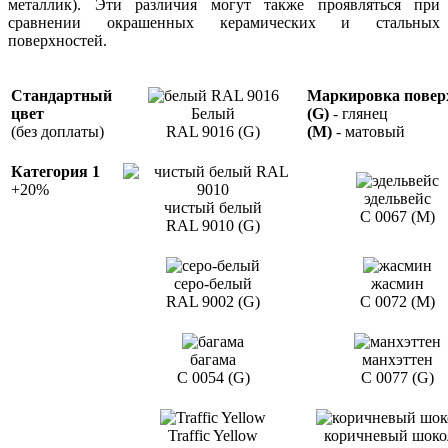
металлик). Эти различия могут также проявляться при
сравнении окрашенных керамических и стальных
поверхностей.
Стандартный
Маркировка повер
цвет
Белый
(G)
- глянец
(без доплаты)
RAL 9016 (G)
(M)
- матовый
Категория 1
+20%
эдельвейс
чистый белый
C 0067 (M)
RAL 9010 (G)
серо-белый
жасмин
RAL 9002 (G)
С 0072 (М)
багама
манхэттен
С 0054 (G)
С 0077 (G)
Traffic Yellow
коричневый шоко