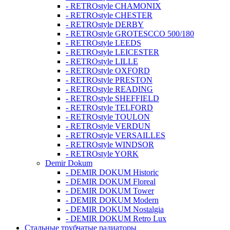
- RETROstyle CHAMONIX
- RETROstyle CHESTER
- RETROstyle DERBY
- RETROstyle GROTESCCO 500/180
- RETROstyle LEEDS
- RETROstyle LEICESTER
- RETROstyle LILLE
- RETROstyle OXFORD
- RETROstyle PRESTON
- RETROstyle READING
- RETROstyle SHEFFIELD
- RETROstyle TELFORD
- RETROstyle TOULON
- RETROstyle VERDUN
- RETROstyle VERSAILLES
- RETROstyle WINDSOR
- RETROstyle YORK
Demir Dokum
- DEMIR DOKUM Historic
- DEMIR DOKUM Floreal
- DEMIR DOKUM Tower
- DEMIR DOKUM Modern
- DEMIR DOKUM Nostalgia
- DEMIR DOKUM Retro Lux
Стальные трубчатые радиаторы