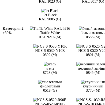
RAL 1023 (G)
RAL 8017 (G)
Jet Black
RAL 9005 (G)
Категория 2
+30%
Traffic White
белый матовы
RAL 9216 (M)
0556 (M)
NCS-S-0530-Y10R
NCS-S-0520-Y2
0802 (M)
0801 (M)
ягель
весенний зелён
8723 (M)
0846 (M)
фиолетовый
клубничный
0518 (G)
3770 (M)
NCS-S-0520-R90B
NCS-S-1030-R8