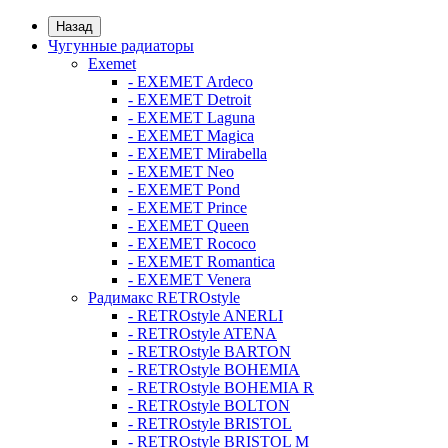
Назад
Чугунные радиаторы
Exemet
- EXEMET Ardeco
- EXEMET Detroit
- EXEMET Laguna
- EXEMET Magica
- EXEMET Mirabella
- EXEMET Neo
- EXEMET Pond
- EXEMET Prince
- EXEMET Queen
- EXEMET Rococo
- EXEMET Romantica
- EXEMET Venera
Радимакс RETROstyle
- RETROstyle ANERLI
- RETROstyle ATENA
- RETROstyle BARTON
- RETROstyle BOHEMIA
- RETROstyle BOHEMIA R
- RETROstyle BOLTON
- RETROstyle BRISTOL
- RETROstyle BRISTOL M