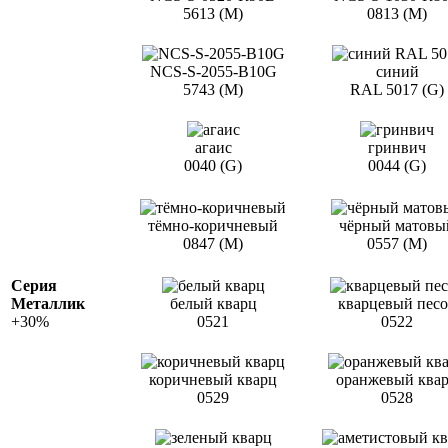
5613 (M)
0813 (M)
NCS-S-2055-B10G
синий
5743 (M)
RAL 5017 (G)
агаис
гринвич
0040 (G)
0044 (G)
тёмно-коричневый
чёрный матовы
0847 (М)
0557 (М)
Серия
Металлик
белый кварц
кварцевый пес
+30%
0521
0522
коричневый кварц
оранжевый ква
0529
0528