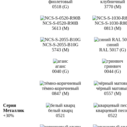
фиолетовый
клубничный
0518 (G)
3770 (M)
NCS-S-0520-R90B
NCS-S-1030-R8
5613 (M)
0813 (M)
NCS-S-2055-B10G
синий
5743 (M)
RAL 5017 (G)
агаис
гринвич
0040 (G)
0044 (G)
тёмно-коричневый
чёрный матовы
0847 (М)
0557 (М)
Серия
Металлик
белый кварц
кварцевый пес
+30%
0521
0522