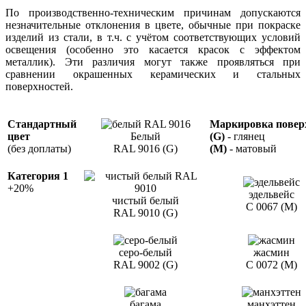
По производственно-техническим причинам допускаются
незначительные отклонения в цвете, обычные при покраске
изделий из стали, в т.ч. с учётом соответствующих условий
освещения (особенно это касается красок с эффектом
металлик). Эти различия могут также проявляться при
сравнении окрашенных керамических и стальных
поверхностей.
Стандартный
Маркировка повер
цвет
Белый
(G)
- глянец
(без доплаты)
RAL 9016 (G)
(M)
- матовый
Категория 1
+20%
эдельвейс
чистый белый
C 0067 (M)
RAL 9010 (G)
серо-белый
жасмин
RAL 9002 (G)
С 0072 (М)
багама
манхэттен