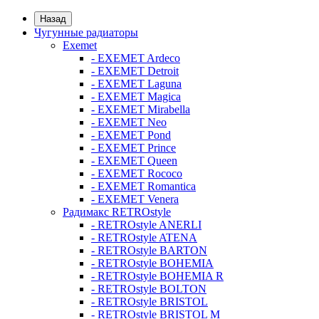
Назад
Чугунные радиаторы
Exemet
- EXEMET Ardeco
- EXEMET Detroit
- EXEMET Laguna
- EXEMET Magica
- EXEMET Mirabella
- EXEMET Neo
- EXEMET Pond
- EXEMET Prince
- EXEMET Queen
- EXEMET Rococo
- EXEMET Romantica
- EXEMET Venera
Радимакс RETROstyle
- RETROstyle ANERLI
- RETROstyle ATENA
- RETROstyle BARTON
- RETROstyle BOHEMIA
- RETROstyle BOHEMIA R
- RETROstyle BOLTON
- RETROstyle BRISTOL
- RETROstyle BRISTOL M