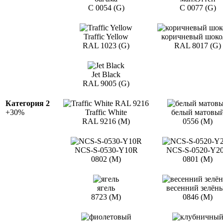
С 0054 (G)
С 0077 (G)
Traffic Yellow
коричневый шоко
RAL 1023 (G)
RAL 8017 (G)
Jet Black
RAL 9005 (G)
Категория 2
+30%
Traffic White
белый матовы
RAL 9216 (M)
0556 (M)
NCS-S-0530-Y10R
NCS-S-0520-Y2
0802 (M)
0801 (M)
ягель
весенний зелён
8723 (M)
0846 (M)