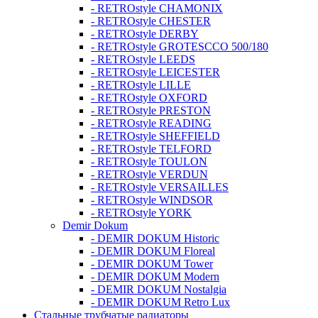
- RETROstyle CHAMONIX
- RETROstyle CHESTER
- RETROstyle DERBY
- RETROstyle GROTESCCO 500/180
- RETROstyle LEEDS
- RETROstyle LEICESTER
- RETROstyle LILLE
- RETROstyle OXFORD
- RETROstyle PRESTON
- RETROstyle READING
- RETROstyle SHEFFIELD
- RETROstyle TELFORD
- RETROstyle TOULON
- RETROstyle VERDUN
- RETROstyle VERSAILLES
- RETROstyle WINDSOR
- RETROstyle YORK
Demir Dokum
- DEMIR DOKUM Historic
- DEMIR DOKUM Floreal
- DEMIR DOKUM Tower
- DEMIR DOKUM Modern
- DEMIR DOKUM Nostalgia
- DEMIR DOKUM Retro Lux
Стальные трубчатые радиаторы