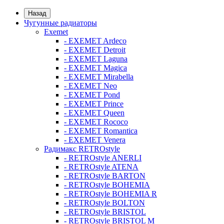
Назад
Чугунные радиаторы
Exemet
- EXEMET Ardeco
- EXEMET Detroit
- EXEMET Laguna
- EXEMET Magica
- EXEMET Mirabella
- EXEMET Neo
- EXEMET Pond
- EXEMET Prince
- EXEMET Queen
- EXEMET Rococo
- EXEMET Romantica
- EXEMET Venera
Радимакс RETROstyle
- RETROstyle ANERLI
- RETROstyle ATENA
- RETROstyle BARTON
- RETROstyle BOHEMIA
- RETROstyle BOHEMIA R
- RETROstyle BOLTON
- RETROstyle BRISTOL
- RETROstyle BRISTOL M