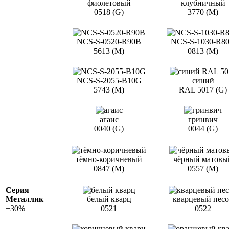
фиолетовый
клубничный
0518 (G)
3770 (M)
NCS-S-0520-R90B
NCS-S-1030-R8
5613 (M)
0813 (M)
NCS-S-2055-B10G
синий
5743 (M)
RAL 5017 (G)
агаис
гринвич
0040 (G)
0044 (G)
тёмно-коричневый
чёрный матовы
0847 (М)
0557 (М)
Серия
Металлик
белый кварц
кварцевый пес
+30%
0521
0522