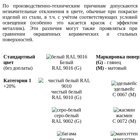
По производственно-техническим причинам допускаются
незначительные отклонения в цвете, обычные при покраске
изделий из стали, в т.ч. с учётом соответствующих условий
освещения (особенно это касается красок с эффектом
металлик). Эти различия могут также проявляться при
сравнении окрашенных керамических и стальных
поверхностей.
Стандартный
Маркировка повер
цвет
Белый
(G)
- глянец
(без доплаты)
RAL 9016 (G)
(M)
- матовый
Категория 1
+20%
эдельвейс
чистый белый
C 0067 (M)
RAL 9010 (G)
серо-белый
жасмин
RAL 9002 (G)
С 0072 (М)
багама
манхэттен