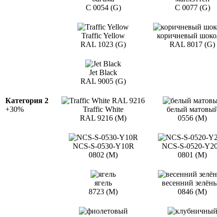
С 0054 (G)
С 0077 (G)
Traffic Yellow
коричневый шоко
RAL 1023 (G)
RAL 8017 (G)
Jet Black
RAL 9005 (G)
Категория 2
+30%
Traffic White
белый матовы
RAL 9216 (M)
0556 (M)
NCS-S-0530-Y10R
NCS-S-0520-Y2
0802 (M)
0801 (M)
ягель
весенний зелён
8723 (M)
0846 (M)