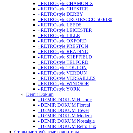
- RETROstyle CHAMONIX
- RETROstyle CHESTER
- RETROstyle DERBY
- RETROstyle GROTESCCO 500/180
- RETROstyle LEEDS
- RETROstyle LEICESTER
- RETROstyle LILLE
- RETROstyle OXFORD
- RETROstyle PRESTON
- RETROstyle READING
- RETROstyle SHEFFIELD
- RETROstyle TELFORD
- RETROstyle TOULON
- RETROstyle VERDUN
- RETROstyle VERSAILLES
- RETROstyle WINDSOR
- RETROstyle YORK
Demir Dokum
- DEMIR DOKUM Historic
- DEMIR DOKUM Floreal
- DEMIR DOKUM Tower
- DEMIR DOKUM Modern
- DEMIR DOKUM Nostalgia
- DEMIR DOKUM Retro Lux
Стальные трубчатые радиаторы