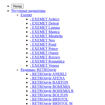
Назад
Чугунные радиаторы
Exemet
- EXEMET Ardeco
- EXEMET Detroit
- EXEMET Laguna
- EXEMET Magica
- EXEMET Mirabella
- EXEMET Neo
- EXEMET Pond
- EXEMET Prince
- EXEMET Queen
- EXEMET Rococo
- EXEMET Romantica
- EXEMET Venera
Радимакс RETROstyle
- RETROstyle ANERLI
- RETROstyle ATENA
- RETROstyle BARTON
- RETROstyle BOHEMIA
- RETROstyle BOHEMIA R
- RETROstyle BOLTON
- RETROstyle BRISTOL
- RETROstyle BRISTOL M