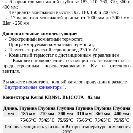
- 6 вариантов монтажной глубины: 185, 210, 260, 310, 360 и
400 мм;
- 4 варианта монтажной высоты: 92, 110, 150 и 200 мм;
- 17 вариантов монтажной длины: от 1000 мм до 5000 мм.
Шаг - 250 мм.
Дополнительные комплектующие:
- Электронный комнатный термостат;
- Программируемый комнатный термостат;
- Термоэлектрический сервопривод 230 V AC;
- Комнатный термостат с дистанционным управлением;
- Комплект подключений, состоящий из: термовентиля с
преднастроенным перенастраиваемым Kv и отсечного
вентиля.
Вы можете посмотреть полный каталог продукции в разделе
"
Внутрипольные конвекторы
".
Конвекторы Kermi KRN91. ВЫСОТА - 92 мм
Длина,
Глубина
Глубина
Глубина
Глубина
Глубина
Глубина
мм
185 мм
210 мм
260 мм
310 мм
360 мм
400 мм
75/65°С
75/65°С
75/65°С
75/65°С
75/65°С
75/65°С
Тепловая мощность указана в
Вт
при температуре помещения
20°С