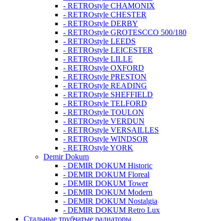
- RETROstyle CHAMONIX
- RETROstyle CHESTER
- RETROstyle DERBY
- RETROstyle GROTESCCO 500/180
- RETROstyle LEEDS
- RETROstyle LEICESTER
- RETROstyle LILLE
- RETROstyle OXFORD
- RETROstyle PRESTON
- RETROstyle READING
- RETROstyle SHEFFIELD
- RETROstyle TELFORD
- RETROstyle TOULON
- RETROstyle VERDUN
- RETROstyle VERSAILLES
- RETROstyle WINDSOR
- RETROstyle YORK
Demir Dokum
- DEMIR DOKUM Historic
- DEMIR DOKUM Floreal
- DEMIR DOKUM Tower
- DEMIR DOKUM Modern
- DEMIR DOKUM Nostalgia
- DEMIR DOKUM Retro Lux
Стальные трубчатые радиаторы