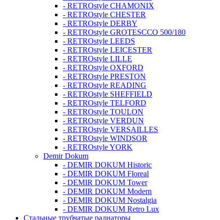
- RETROstyle CHAMONIX
- RETROstyle CHESTER
- RETROstyle DERBY
- RETROstyle GROTESCCO 500/180
- RETROstyle LEEDS
- RETROstyle LEICESTER
- RETROstyle LILLE
- RETROstyle OXFORD
- RETROstyle PRESTON
- RETROstyle READING
- RETROstyle SHEFFIELD
- RETROstyle TELFORD
- RETROstyle TOULON
- RETROstyle VERDUN
- RETROstyle VERSAILLES
- RETROstyle WINDSOR
- RETROstyle YORK
Demir Dokum
- DEMIR DOKUM Historic
- DEMIR DOKUM Floreal
- DEMIR DOKUM Tower
- DEMIR DOKUM Modern
- DEMIR DOKUM Nostalgia
- DEMIR DOKUM Retro Lux
Стальные трубчатые радиаторы