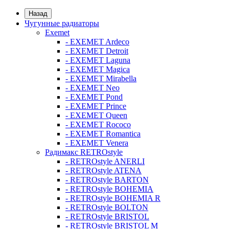
Назад
Чугунные радиаторы
Exemet
- EXEMET Ardeco
- EXEMET Detroit
- EXEMET Laguna
- EXEMET Magica
- EXEMET Mirabella
- EXEMET Neo
- EXEMET Pond
- EXEMET Prince
- EXEMET Queen
- EXEMET Rococo
- EXEMET Romantica
- EXEMET Venera
Радимакс RETROstyle
- RETROstyle ANERLI
- RETROstyle ATENA
- RETROstyle BARTON
- RETROstyle BOHEMIA
- RETROstyle BOHEMIA R
- RETROstyle BOLTON
- RETROstyle BRISTOL
- RETROstyle BRISTOL M