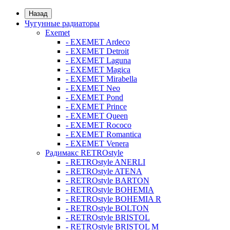
Назад
Чугунные радиаторы
Exemet
- EXEMET Ardeco
- EXEMET Detroit
- EXEMET Laguna
- EXEMET Magica
- EXEMET Mirabella
- EXEMET Neo
- EXEMET Pond
- EXEMET Prince
- EXEMET Queen
- EXEMET Rococo
- EXEMET Romantica
- EXEMET Venera
Радимакс RETROstyle
- RETROstyle ANERLI
- RETROstyle ATENA
- RETROstyle BARTON
- RETROstyle BOHEMIA
- RETROstyle BOHEMIA R
- RETROstyle BOLTON
- RETROstyle BRISTOL
- RETROstyle BRISTOL M