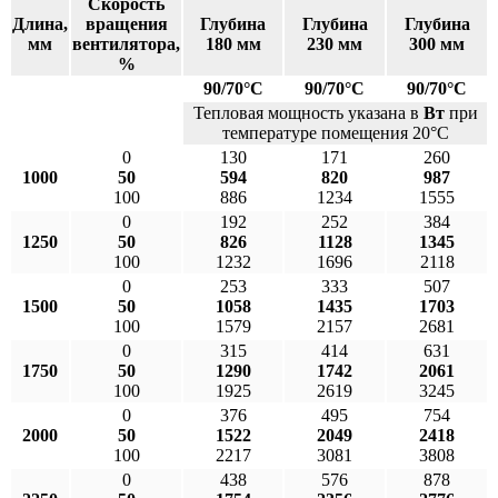
Скорость
Длина,
вращения
Глубина
Глубина
Глубина
мм
вентилятора,
180 мм
230 мм
300 мм
%
90/70°С
90/70°С
90/70°С
Тепловая мощность указана в
Вт
при
температуре помещения 20°С
0
130
171
260
1000
50
594
820
987
100
886
1234
1555
0
192
252
384
1250
50
826
1128
1345
100
1232
1696
2118
0
253
333
507
1500
50
1058
1435
1703
100
1579
2157
2681
0
315
414
631
1750
50
1290
1742
2061
100
1925
2619
3245
0
376
495
754
2000
50
1522
2049
2418
100
2217
3081
3808
0
438
576
878