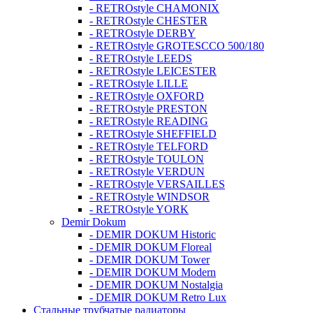
- RETROstyle CHAMONIX
- RETROstyle CHESTER
- RETROstyle DERBY
- RETROstyle GROTESCCO 500/180
- RETROstyle LEEDS
- RETROstyle LEICESTER
- RETROstyle LILLE
- RETROstyle OXFORD
- RETROstyle PRESTON
- RETROstyle READING
- RETROstyle SHEFFIELD
- RETROstyle TELFORD
- RETROstyle TOULON
- RETROstyle VERDUN
- RETROstyle VERSAILLES
- RETROstyle WINDSOR
- RETROstyle YORK
Demir Dokum
- DEMIR DOKUM Historic
- DEMIR DOKUM Floreal
- DEMIR DOKUM Tower
- DEMIR DOKUM Modern
- DEMIR DOKUM Nostalgia
- DEMIR DOKUM Retro Lux
Стальные трубчатые радиаторы