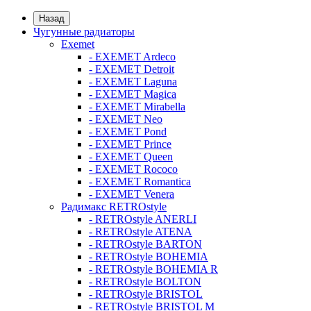
Назад
Чугунные радиаторы
Exemet
- EXEMET Ardeco
- EXEMET Detroit
- EXEMET Laguna
- EXEMET Magica
- EXEMET Mirabella
- EXEMET Neo
- EXEMET Pond
- EXEMET Prince
- EXEMET Queen
- EXEMET Rococo
- EXEMET Romantica
- EXEMET Venera
Радимакс RETROstyle
- RETROstyle ANERLI
- RETROstyle ATENA
- RETROstyle BARTON
- RETROstyle BOHEMIA
- RETROstyle BOHEMIA R
- RETROstyle BOLTON
- RETROstyle BRISTOL
- RETROstyle BRISTOL M