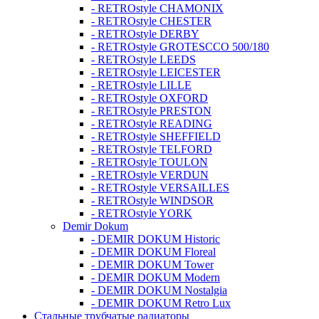
- RETROstyle CHAMONIX
- RETROstyle CHESTER
- RETROstyle DERBY
- RETROstyle GROTESCCO 500/180
- RETROstyle LEEDS
- RETROstyle LEICESTER
- RETROstyle LILLE
- RETROstyle OXFORD
- RETROstyle PRESTON
- RETROstyle READING
- RETROstyle SHEFFIELD
- RETROstyle TELFORD
- RETROstyle TOULON
- RETROstyle VERDUN
- RETROstyle VERSAILLES
- RETROstyle WINDSOR
- RETROstyle YORK
Demir Dokum
- DEMIR DOKUM Historic
- DEMIR DOKUM Floreal
- DEMIR DOKUM Tower
- DEMIR DOKUM Modern
- DEMIR DOKUM Nostalgia
- DEMIR DOKUM Retro Lux
Стальные трубчатые радиаторы