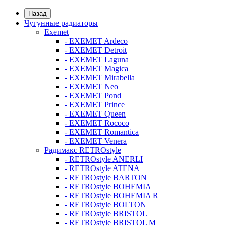
Назад
Чугунные радиаторы
Exemet
- EXEMET Ardeco
- EXEMET Detroit
- EXEMET Laguna
- EXEMET Magica
- EXEMET Mirabella
- EXEMET Neo
- EXEMET Pond
- EXEMET Prince
- EXEMET Queen
- EXEMET Rococo
- EXEMET Romantica
- EXEMET Venera
Радимакс RETROstyle
- RETROstyle ANERLI
- RETROstyle ATENA
- RETROstyle BARTON
- RETROstyle BOHEMIA
- RETROstyle BOHEMIA R
- RETROstyle BOLTON
- RETROstyle BRISTOL
- RETROstyle BRISTOL M