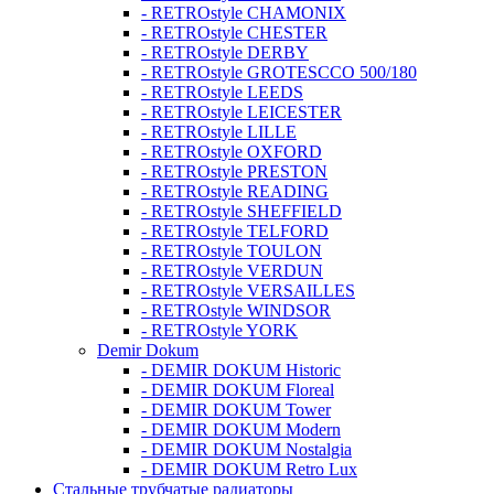
- RETROstyle CHAMONIX
- RETROstyle CHESTER
- RETROstyle DERBY
- RETROstyle GROTESCCO 500/180
- RETROstyle LEEDS
- RETROstyle LEICESTER
- RETROstyle LILLE
- RETROstyle OXFORD
- RETROstyle PRESTON
- RETROstyle READING
- RETROstyle SHEFFIELD
- RETROstyle TELFORD
- RETROstyle TOULON
- RETROstyle VERDUN
- RETROstyle VERSAILLES
- RETROstyle WINDSOR
- RETROstyle YORK
Demir Dokum
- DEMIR DOKUM Historic
- DEMIR DOKUM Floreal
- DEMIR DOKUM Tower
- DEMIR DOKUM Modern
- DEMIR DOKUM Nostalgia
- DEMIR DOKUM Retro Lux
Стальные трубчатые радиаторы